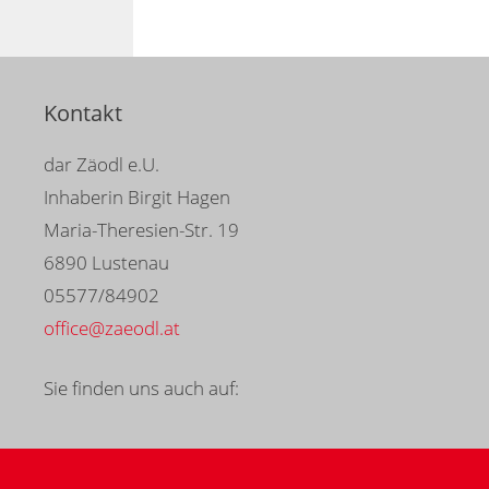
Kontakt
dar Zäodl e.U.
Inhaberin Birgit Hagen
Maria-Theresien-Str. 19
6890 Lustenau
05577/84902
office@zaeodl.at
Sie finden uns auch auf: