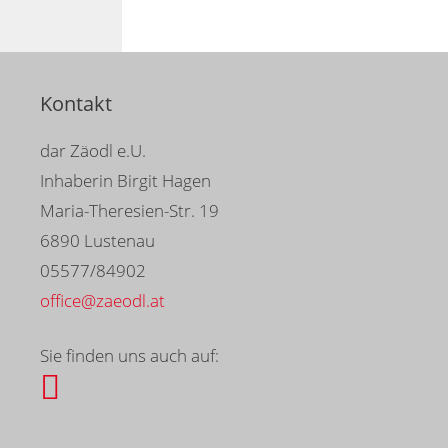
Kontakt
dar Zäodl e.U.
Inhaberin Birgit Hagen
Maria-Theresien-Str. 19
6890 Lustenau
05577/84902
office@zaeodl.at
Sie finden uns auch auf: