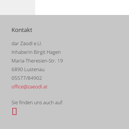
Kontakt
dar Zäodl e.U.
Inhaberin Birgit Hagen
Maria-Theresien-Str. 19
6890 Lustenau
05577/84902
office@zaeodl.at
Sie finden uns auch auf: