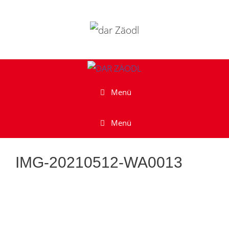
Zum
Inhalt
springen
Menü
Menü
IMG-20210512-WA0013