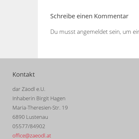
Schreibe einen Kommentar
Du musst angemeldet sein, um ei
Kontakt
dar Zäodl e.U.
Inhaberin Birgit Hagen
Maria-Theresien-Str. 19
6890 Lustenau
05577/84902
office@zaeodl.at